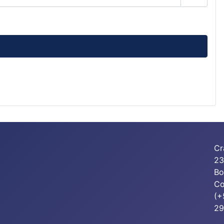
Mostrar
Cr
23
Bo
Co
(+
2